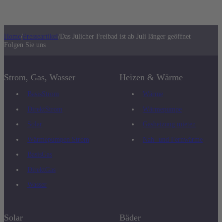
Home
/
Presseartikel
/
Das Jülicher Freibad ist ab Juli länger geöffnet
Folgen Sie uns
Strom, Gas, Wasser
Heizen & Wärme
BasisStrom
Wärme
DirektStrom
Wärmepumpe
Solar
Gasheizung mieten
Wärmepumpen Strom
Nah- und Fernwärme
BasisGas
DirektGas
Wasser
Solar
Bäder