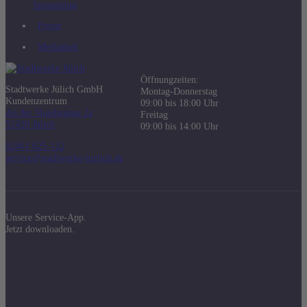
Sponsoring
Presse
Mediathek
Öffnungzeiten:
Stadtwerke Jülich GmbH
Montag-Donnerstag
Kundenzentrum
09:00 bis 18:00 Uhr
An der Vogelstange 2a
Freitag
52428 Jülich
09:00 bis 14:00 Uhr
02461 625-122
service@stadtwerke-juelich.de
Unsere Service-App.
Jetzt downloaden.